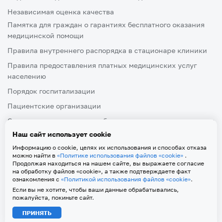
Независимая оценка качества
Памятка для граждан о гарантиях бесплатного оказания
медицинской помощи
Правила внутреннего распорядка в стационаре клиники
Правила предоставления платных медицинских услуг
населению
Порядок госпитализации
Пациентские организации
Ознакомление пациента либо его законного представителя
с медицинской документацией, отражающей состояние
Наш сайт использует cookie
здоровья
Информацию о cookie, целях их использования и способах отказа
можно найти в
«Политике использования файлов «cookie»
.
Продолжая находиться на нашем сайте, вы выражаете согласие
на обработку файлов «cookie», а также подтверждаете факт
ознакомления с
«Политикой использования файлов «cookie»
.
Политика обработки персональных данных
Если вы не хотите, чтобы ваши данные обрабатывались,
Политика использования файлов «cookie»
пожалуйста, покиньте сайт.
2026 © Клиника и Поликлиника ФГБОУ ВО Тверского ГМУ
ПРИНЯТЬ
Минзд. Все права защищены