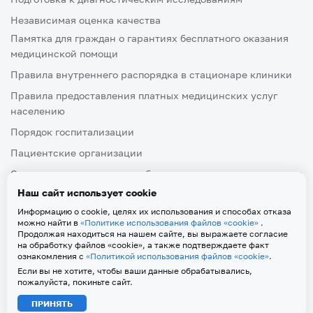
Независимая оценка качества
Памятка для граждан о гарантиях бесплатного оказания
медицинской помощи
Правила внутреннего распорядка в стационаре клиники
Правила предоставления платных медицинских услуг
населению
Порядок госпитализации
Пациентские организации
Ознакомление пациента либо его законного представителя
с медицинской документацией, отражающей состояние
Наш сайт использует cookie
здоровья
Информацию о cookie, целях их использования и способах отказа
можно найти в
«Политике использования файлов «cookie»
.
Продолжая находиться на нашем сайте, вы выражаете согласие
на обработку файлов «cookie», а также подтверждаете факт
ознакомления с
«Политикой использования файлов «cookie»
.
Политика обработки персональных данных
Если вы не хотите, чтобы ваши данные обрабатывались,
Политика использования файлов «cookie»
пожалуйста, покиньте сайт.
2026 © Клиника и Поликлиника ФГБОУ ВО Тверского ГМУ
ПРИНЯТЬ
Минзд. Все права защищены